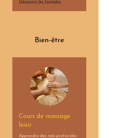
Découvrir les formules
Bien-être
Cours de massage
loisir
Apprendre des mini protocoles