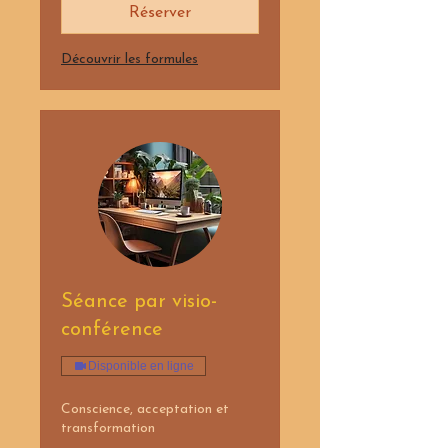
Réserver
Découvrir les formules
Séance par visio-
conférence
Disponible en ligne
Conscience, acceptation et
transformation