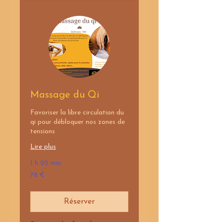
Massage du Qi
Favoriser la libre circulation du
qi pour débloquer nos zones de
tensions
Lire plus
1 h 20 min
78
78 €
euros
Réserver