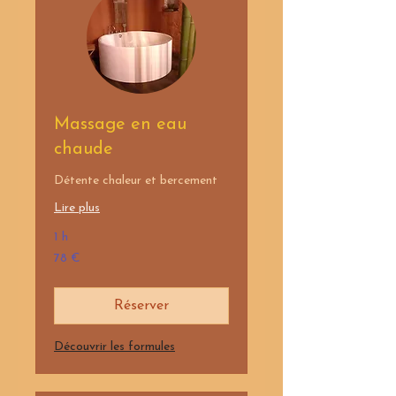
Massage en eau
chaude
Détente chaleur et bercement
Lire plus
1 h
78
78 €
euros
Réserver
Découvrir les formules