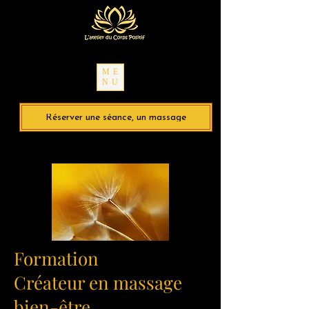
ME
NU
Réserver une séance, un massage
Formation
Créateur en massage
bien-être