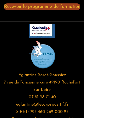
Recevoir le programme de formation
Eglantine Soret-Goussiez
7 rue de l'ancienne cure 49190 Rochefort
sur Loire
07 81 98 01 40
eglantine@lecorpspositif.fr
SIRET:
793 460 262 000 25