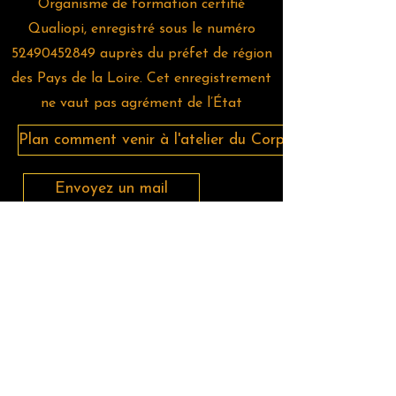
Organisme de formation certifié
Qualiopi, enregistré sous le numéro
52490452849
auprès du préfet de région
des Pays de la Loire. Cet enregistrement
ne vaut pas agrément de l’État
Plan comment venir à l'atelier du Corps Positif?
Envoyez un mail
Faire une réclamation (votre réclamation sera traitée sous 3
jours)
CGU
CGV
Téléphonez