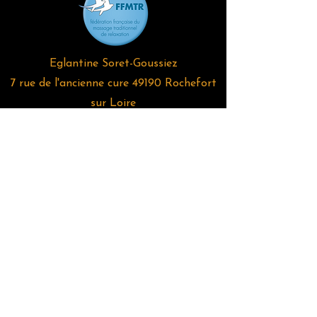
Eglantine Soret-Goussiez
7 rue de l'ancienne cure 49190 Rochefort
sur Loire
07 81 98 01 40
eglantine@lecorpspositif.fr
SIRET:
793 460 262 000 25
Organisme de formation certifié
Qualiopi, enregistré sous le numéro
52490452849
auprès du préfet de région
des Pays de la Loire. Cet enregistrement
ne vaut pas agrément de l’État
Plan comment venir à l'atelier du Corps Positif?