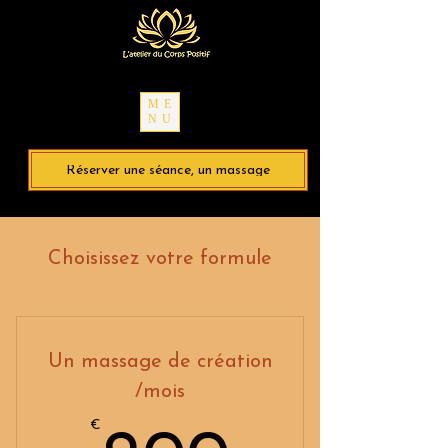
ME
NU
Réserver une séance, un massage
Choisissez votre formule
Un massage de création
/mois
€