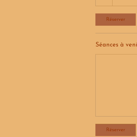
h
Réserver
Séances à veni
Réserver