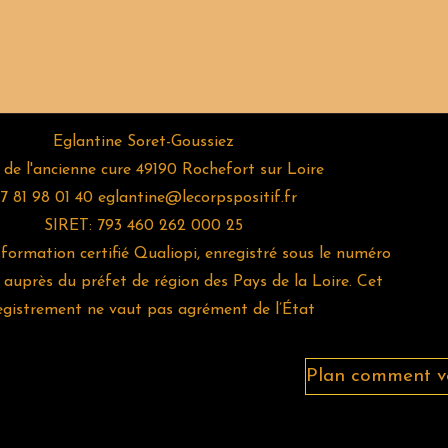
Eglantine Soret-Goussiez
 de l'ancienne cure 49190 Rochefort sur Loire
7 81 98 01 40
eglantine@lecorpspositif.fr
SIRET: 793 460 262 000 25
ormation certifié Qualiopi, enregistré sous le numéro
auprès du préfet de région des Pays de la Loire. Cet
egistrement ne vaut pas agrément de l’État
Plan comment ven