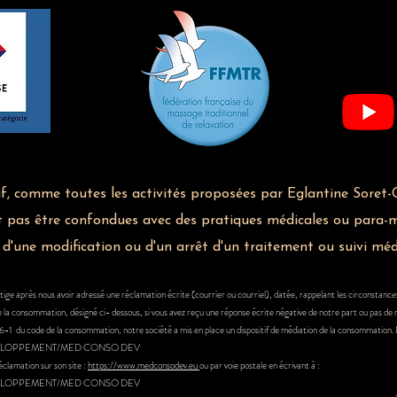
if, comme toutes les activités proposées par Eglantine Soret-G
t pas être confondues avec des pratiques médicales ou para-mé
ne d'une modification ou d'un arrêt d'un traitement ou suivi mé
itige après nous avoir adressé une réclamation écrite (courrier ou courriel), datée, rappelant les circonstances
e la consommation, désigné ci- dessous, si vous avez reçu une réponse écrite négative de notre part ou pas de 
1 du code de la consommation, notre société a mis en place un dispositif de médiation de la consommation. L
ELOPPEMENT/MED CONSO DEV
éclamation sur son site :
https://www.medconsodev.eu
ou par voie postale en écrivant à :
ELOPPEMENT/MED CONSO DEV