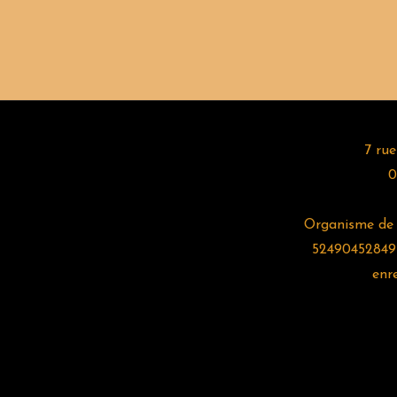
7 rue
0
Organisme de f
52490452849 
enr