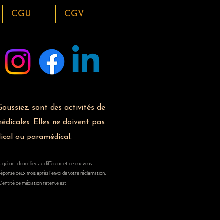
CGU
CGV
oussiez, sont des activités de
dicales. Elles ne doivent pas
dical ou paramédical.
 qui ont donné lieu au différend et ce que vous
réponse deux mois après l’envoi de votre réclamation.
'entité de médiation retenue est :