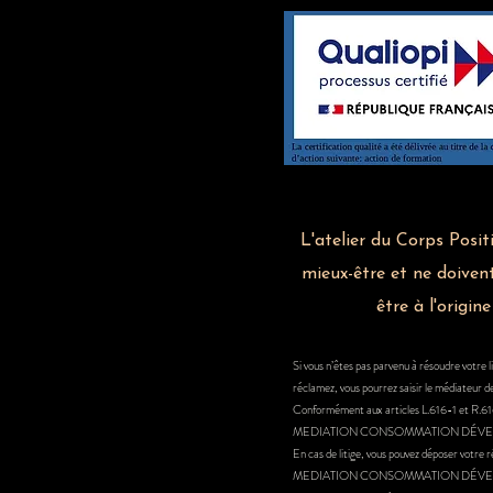
L'atelier du Corps Posit
mieux-être et ne doiven
être à l'origi
Si vous n’êtes pas parvenu à résoudre votre l
réclamez, vous pourrez saisir le médiateur d
Conformément aux articles L.616-1 et R.616-
MEDIATION CONSOMMATION DÉV
En cas de litige, vous pouvez déposer votre r
MEDIATION CONSOMMATION DÉV