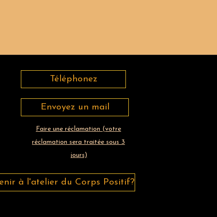
Téléphonez
Envoyez un mail
Faire une réclamation (votre
réclamation sera traitée sous 3
jours)
ir à l'atelier du Corps Positif?